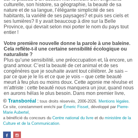
culturelle, son histoire, sa géographie, la beauté de sa
nature et de sa langue, l’élégante simplicité de ses
habitants, la variété de ses paysages? et puis ses ciels et
ses lumières? Il y avait beaucoup à dire sur la Belle
Province, qui devrait selon moi porter le nom du pays tout
entier !
Votre première nouvelle donne la parole à une baleine.
Cela reflète-t-il une certaine sensibilité écologique ou
naturaliste ?
Plus qu’une sensibilité, une préoccupation et, là encore, un
grand amour. C’est la beauté de cet animal et de ses
congénères que je souhaite avant tout célébrer. Je sais –
par ce que je le lis et ce que je vois – que cette beauté
meurt à feu plus ou moins doux. Cette agonie me révulse et
m’attriste : cette beauté nous manquera un jour, quand nous
en aurons hélas le plus besoin. Dans mon premier livre,
j’avais pris goût à me mettre dans la peau d’une bête. Outre
©
Transboréal
:
tous droits réservés, 2006-2026.
Mentions légales
.
l’intérêt de l’exercice littéraire, il me semble que cela peut
Ce site, constamment enrichi par
Émeric Fisset
, développé par
Pierre-
être un bon moyen pour transmettre certains messages.
Marie Aubertel
,
a bénéficié du concours du
Centre national du livre
et du
ministère de la
Pourquoi avoir choisi le format des nouvelles plutôt
Culture et de la Communication
.
qu’un autre ?
D’abord parce que j’aime (décidément!) en lire !
Maupassant, Buzzati, Coloane ou Steinbeck m’ont