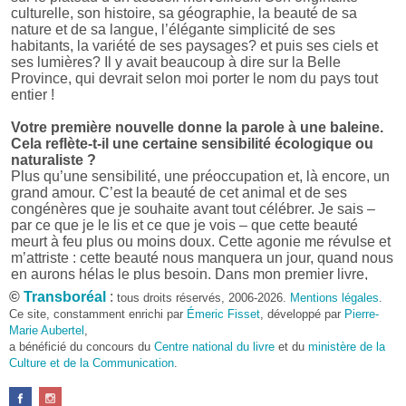
culturelle, son histoire, sa géographie, la beauté de sa
nature et de sa langue, l’élégante simplicité de ses
habitants, la variété de ses paysages? et puis ses ciels et
ses lumières? Il y avait beaucoup à dire sur la Belle
Province, qui devrait selon moi porter le nom du pays tout
entier !
Votre première nouvelle donne la parole à une baleine.
Cela reflète-t-il une certaine sensibilité écologique ou
naturaliste ?
Plus qu’une sensibilité, une préoccupation et, là encore, un
grand amour. C’est la beauté de cet animal et de ses
congénères que je souhaite avant tout célébrer. Je sais –
par ce que je le lis et ce que je vois – que cette beauté
meurt à feu plus ou moins doux. Cette agonie me révulse et
m’attriste : cette beauté nous manquera un jour, quand nous
en aurons hélas le plus besoin. Dans mon premier livre,
j’avais pris goût à me mettre dans la peau d’une bête. Outre
©
Transboréal
:
tous droits réservés, 2006-2026.
Mentions légales
.
l’intérêt de l’exercice littéraire, il me semble que cela peut
Ce site, constamment enrichi par
Émeric Fisset
, développé par
Pierre-
être un bon moyen pour transmettre certains messages.
Marie Aubertel
,
a bénéficié du concours du
Centre national du livre
et du
ministère de la
Pourquoi avoir choisi le format des nouvelles plutôt
Culture et de la Communication
.
qu’un autre ?
D’abord parce que j’aime (décidément!) en lire !
Maupassant, Buzzati, Coloane ou Steinbeck m’ont