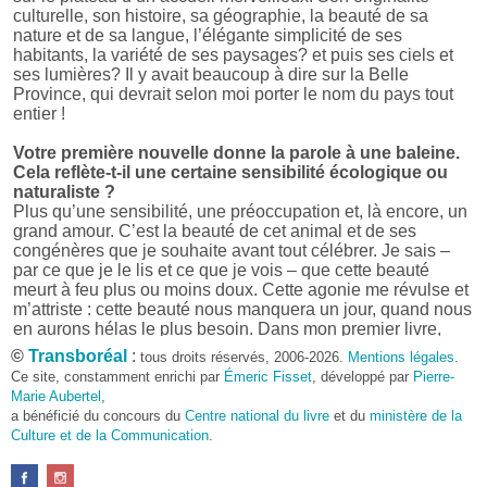
culturelle, son histoire, sa géographie, la beauté de sa
nature et de sa langue, l’élégante simplicité de ses
habitants, la variété de ses paysages? et puis ses ciels et
ses lumières? Il y avait beaucoup à dire sur la Belle
Province, qui devrait selon moi porter le nom du pays tout
entier !
Votre première nouvelle donne la parole à une baleine.
Cela reflète-t-il une certaine sensibilité écologique ou
naturaliste ?
Plus qu’une sensibilité, une préoccupation et, là encore, un
grand amour. C’est la beauté de cet animal et de ses
congénères que je souhaite avant tout célébrer. Je sais –
par ce que je le lis et ce que je vois – que cette beauté
meurt à feu plus ou moins doux. Cette agonie me révulse et
m’attriste : cette beauté nous manquera un jour, quand nous
en aurons hélas le plus besoin. Dans mon premier livre,
j’avais pris goût à me mettre dans la peau d’une bête. Outre
©
Transboréal
:
tous droits réservés, 2006-2026.
Mentions légales
.
l’intérêt de l’exercice littéraire, il me semble que cela peut
Ce site, constamment enrichi par
Émeric Fisset
, développé par
Pierre-
être un bon moyen pour transmettre certains messages.
Marie Aubertel
,
a bénéficié du concours du
Centre national du livre
et du
ministère de la
Pourquoi avoir choisi le format des nouvelles plutôt
Culture et de la Communication
.
qu’un autre ?
D’abord parce que j’aime (décidément!) en lire !
Maupassant, Buzzati, Coloane ou Steinbeck m’ont