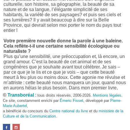
culturelle, son histoire, sa géographie, la beauté de sa
nature et de sa langue, l’élégante simplicité de ses
habitants, la variété de ses paysages? et puis ses ciels et
ses lumières? Il y avait beaucoup à dire sur la Belle
Province, qui devrait selon moi porter le nom du pays tout
entier !
Votre première nouvelle donne la parole à une baleine.
Cela reflète-t-il une certaine sensibilité écologique ou
naturaliste ?
Plus qu’une sensibilité, une préoccupation et, là encore, un
grand amour. C’est la beauté de cet animal et de ses
congénères que je souhaite avant tout célébrer. Je sais –
par ce que je le lis et ce que je vois – que cette beauté
meurt à feu plus ou moins doux. Cette agonie me révulse et
m’attriste : cette beauté nous manquera un jour, quand nous
en aurons hélas le plus besoin. Dans mon premier livre,
j’avais pris goût à me mettre dans la peau d’une bête. Outre
©
Transboréal
:
tous droits réservés, 2006-2026.
Mentions légales
.
l’intérêt de l’exercice littéraire, il me semble que cela peut
Ce site, constamment enrichi par
Émeric Fisset
, développé par
Pierre-
être un bon moyen pour transmettre certains messages.
Marie Aubertel
,
a bénéficié du concours du
Centre national du livre
et du
ministère de la
Pourquoi avoir choisi le format des nouvelles plutôt
Culture et de la Communication
.
qu’un autre ?
D’abord parce que j’aime (décidément!) en lire !
Maupassant, Buzzati, Coloane ou Steinbeck m’ont