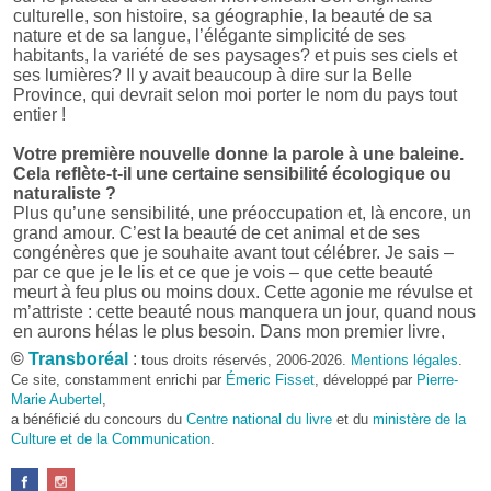
culturelle, son histoire, sa géographie, la beauté de sa
nature et de sa langue, l’élégante simplicité de ses
habitants, la variété de ses paysages? et puis ses ciels et
ses lumières? Il y avait beaucoup à dire sur la Belle
Province, qui devrait selon moi porter le nom du pays tout
entier !
Votre première nouvelle donne la parole à une baleine.
Cela reflète-t-il une certaine sensibilité écologique ou
naturaliste ?
Plus qu’une sensibilité, une préoccupation et, là encore, un
grand amour. C’est la beauté de cet animal et de ses
congénères que je souhaite avant tout célébrer. Je sais –
par ce que je le lis et ce que je vois – que cette beauté
meurt à feu plus ou moins doux. Cette agonie me révulse et
m’attriste : cette beauté nous manquera un jour, quand nous
en aurons hélas le plus besoin. Dans mon premier livre,
j’avais pris goût à me mettre dans la peau d’une bête. Outre
©
Transboréal
:
tous droits réservés, 2006-2026.
Mentions légales
.
l’intérêt de l’exercice littéraire, il me semble que cela peut
Ce site, constamment enrichi par
Émeric Fisset
, développé par
Pierre-
être un bon moyen pour transmettre certains messages.
Marie Aubertel
,
a bénéficié du concours du
Centre national du livre
et du
ministère de la
Pourquoi avoir choisi le format des nouvelles plutôt
Culture et de la Communication
.
qu’un autre ?
D’abord parce que j’aime (décidément!) en lire !
Maupassant, Buzzati, Coloane ou Steinbeck m’ont