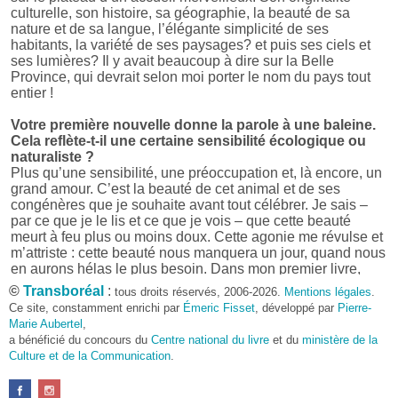
culturelle, son histoire, sa géographie, la beauté de sa
nature et de sa langue, l’élégante simplicité de ses
habitants, la variété de ses paysages? et puis ses ciels et
ses lumières? Il y avait beaucoup à dire sur la Belle
Province, qui devrait selon moi porter le nom du pays tout
entier !
Votre première nouvelle donne la parole à une baleine.
Cela reflète-t-il une certaine sensibilité écologique ou
naturaliste ?
Plus qu’une sensibilité, une préoccupation et, là encore, un
grand amour. C’est la beauté de cet animal et de ses
congénères que je souhaite avant tout célébrer. Je sais –
par ce que je le lis et ce que je vois – que cette beauté
meurt à feu plus ou moins doux. Cette agonie me révulse et
m’attriste : cette beauté nous manquera un jour, quand nous
en aurons hélas le plus besoin. Dans mon premier livre,
j’avais pris goût à me mettre dans la peau d’une bête. Outre
©
Transboréal
:
tous droits réservés, 2006-2026.
Mentions légales
.
l’intérêt de l’exercice littéraire, il me semble que cela peut
Ce site, constamment enrichi par
Émeric Fisset
, développé par
Pierre-
être un bon moyen pour transmettre certains messages.
Marie Aubertel
,
a bénéficié du concours du
Centre national du livre
et du
ministère de la
Pourquoi avoir choisi le format des nouvelles plutôt
Culture et de la Communication
.
qu’un autre ?
D’abord parce que j’aime (décidément!) en lire !
Maupassant, Buzzati, Coloane ou Steinbeck m’ont