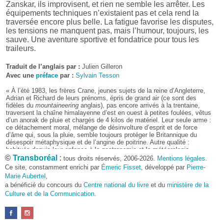
Zanskar, ils improvisent, et rien ne semble les arrêter. Les
équipements techniques n’existaient pas et cela rend la
traversée encore plus belle. La fatigue favorise les disputes,
les tensions ne manquent pas, mais l’humour, toujours, les
sauve. Une aventure sportive et fondatrice pour tous les
traileurs.
Traduit de l’anglais par :
Julien Gilleron
Avec une
préface
par :
Sylvain Tesson
« À l’été 1983, les frères Crane, jeunes sujets de la reine d’Angleterre,
Adrian et Richard de leurs prénoms, épris de grand air (ce sont des
fidèles du
mountaineering
anglais), pas encore arrivés à la trentaine,
traversent la chaîne himalayenne d’est en ouest à petites foulées, vêtus
d’un anorak de pluie et chargés de 4 kilos de matériel. Leur seule arme :
ce détachement moral, mélange de désinvolture d’esprit et de force
d’âme qui, sous la pluie, semble toujours protéger le Britannique du
désespoir métaphysique et de l’angine de poitrine. Autre qualité :
habitués depuis leur enfance à la gastronomie et la météorologie
anglaises, rien ne saurait les abattre sur le chemin.
©
Transboréal
:
tous droits réservés, 2006-2026.
Mentions légales
.
Ce site, constamment enrichi par
Émeric Fisset
, développé par
Pierre-
Partis de Darjeeling, les deux Crane, maigres comme des clous et
Marie Aubertel
,
passablement hirsutes, arrivent à Rawalpindi trois mois plus tard.
a bénéficié du concours du
Centre national du livre
et du
ministère de la
Frappant le soir à la porte des masures de bergers, se nourrissant de
Culture et de la Communication
galettes d’orge récoltées çà et là ou monnayées aux paysans de
.
rencontre, ils ont traversé tour à tour le Bengale de l’Ouest, le Népal
(dans son intégralité), l’Uttarakhand et l’Himachal Pradesh, et les deux
parties du Cachemire indien et pakistanais. Expédions les statistiques.