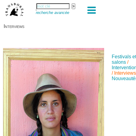
recherche avancée
Interviews
Festivals e
salons
/
Interventio
/
Interview
Nouveauté