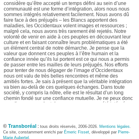
considère qu’être accepté un temps défini au sein d’une
communauté est une forme d’intégration, alors nous nous
sommes intégrés relativement facilement. Nous avons dû
faire face à des préjugés – les Blancs apportent des
maladies, les Occidentaux volent images et ressources ;
malgré cela, nous avons très rarement été rejetés. Notre
volonté de venir en aide à ces peuples en découvrant leur
culture et en faisant connaître leurs problématiques a été
un élément central de notre démarche. Je pense que la
valeur que donnent ces peuples à l’être humain et la
confiance innée qu’ils lui portent est ce qui nous a permis
de passer entre les mailles de leurs préjugés. Nos efforts
pour tenter de nous dégager de l’image d’Occidentaux
nous ont valu de très belles rencontres et même des
amitiés fortes. Je sais à présent que la véritable intégration
va bien au-delà de ces quelques échanges. Dans toute
société, y compris la nôtre, elle est le résultat d’un long
chemin fondé sur une confiance mutuelle. Je ne peux donc
pas dire que, pendant deux ans, nous ayons été intégrés
par les communautés indigènes. « Acceptés
momentanément » serait plus juste.
©
Avec quels peuples avez-vous partagé les moments les
Transboréal
:
tous droits réservés, 2006-2026.
Mentions légales
.
plus intenses ?
Ce site, constamment enrichi par
Émeric Fisset
, développé par
Pierre-
J’ai été marquée par deux rencontres : celle avec les
Marie Aubertel
,