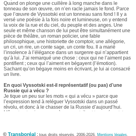
Quand on plonge une cuillère à long manche dans le
tonneau de son œuvre, on n’en racle jamais le fond. Parce
que l’œuvre de Vyssotski est un tonneau sans fond ! Il y a
versé une poésie à la fois noire et lumineuse, on y entend
la voix de la rue et du ciel, du peuple et des anges. Une
seule et même chanson de lui peut être simultanément une
pièce de théâtre, un roman policier, une fable
philosophique, une historiette de comptoir, une allégorie,
un cri, un rire, un conte sage, un conte fou. Il a marié
l’insolence à l’élégance dans un surgenre qui n’appartient
qu’à lui. J’ai remarqué une chose : ceux qui ne l’aiment pas
pontifient ; ceux qui l’aiment en bégayent (l’émotion).
Sachant qu’on bégaye moins en écrivant, je lui ai consacré
un livre.
En quoi Vyssotski est-il représentatif (ou pas) d’une
Russie qui a vécu ?
Je tique un peu sur les mots « qui a vécu » parce que
l’expression tend à reléguer Vyssotski dans un passé
révolu, et donc à le chasser de la Russie d’aujourd’hui.
Même trente-cinq ans après sa mort, il est trop présent, trop
actuel pour se voir ainsi rangé dans l’histoire. Je tique
aussi sur le mot « représentatif » parce qu’une personnalité
singulière comme la sienne ne peut représenter qu’elle-
©
même. Et pourtant la question est bien posée : par un
Transboréal
:
tous droits réservés, 2006-2026.
Mentions légales
.