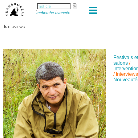
recherche avancée
Interviews
Festivals e
salons
/
Interventio
/
Interview
Nouveauté