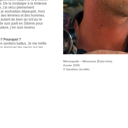
De la nostalgie à la tristesse
se, j’ai vécu pleinement
e je souhaitais dépeuplé, hors
tré des femmes et des hommes.
 autant de bien qu’ont pu le
Je suis parti en Sibérie pour
nature, j’en suis revenu
e? Pourquoi ?
es sentiers battus. Je me méfie
ns évoquer les peurs qui les
st le premier frisson qui
. C’est le bel instant de la
n équilibre, la raison unique de
Minneapolis – Minnesota (États-Unis).
r, le voyage n’est pas un
Année 2008
 L’inconnu des régions
© Sandrine Uccellini
ables peurs m’ont envahi : une
upée par des Russes
u Transsibérien où je dus
ire tadjik, les premiers coups
eter à la baille, l’omniprésence
nt ou dans la nuit noire sont
ssie est un pays rude pour un
réfère la poésie à la boxe. Le
hoses sous la plume des
 bravoure que leur faiblesse, a
able d’accomplir la même
donné des ailes à certains.
re l’écriture vous apporte-t-