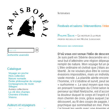
Interviews
Festivals et salons
/
Interventions
/
Inte
Philippe Sauve
– Le moteur à la peur
propos recueillis par Hélène Leboucher
Archives des interviews
D’où vous est venue l’idée de descen
recherche avancée
Je suis parti en Sibérie descendre en 
seul but d’atteindre une région dépeup
remplir de nature. Mon voyage fut un p
L’être ordinaire et civilisé que j’étais av
Catalogue
liberté. Je ne voulais plus être le co
Voyage en poche
évasions impossibles, mais un individu 
Hors collection
vaste monde. La planète abrite encore
Nature nomade
l’homme, s’il s’obstine et survit, peut
Petite philosophie du voyage
Compagnons de route
« surhomme ». Le seul moyen que nous
Sillages
en prenant l’exemple du Christ selon l
Autres collections
penseur qu’était Nietzsche, est d’acco
La clé des champs
la douleur duquel le corps et l’esprit s’
Chemins d’étoiles
Visions
mon chemin de croix, grâce auquel j’ai 
découvert, au fil des coups de pagaie, t
psychique qui sommeillait en moi. Pen
Auteurs et voyageurs
j’ai bravé les vents avec une énergie 