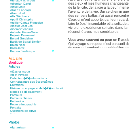
Aïtmatov Tchinguiz
des cieux et mes humeurs changeantes. 
Adjemian David
Alaux Marc
de la félicité, de la joie à la peur inten
Allaert Lodewijk
l’aventure de la vie. Sur ce chemin qu
Allano Joël
des sentiers battus, j’ai aussi rencon
Allix Stéphane
Ceux-ci m’ont apporté, par leur regard,
Apprill Christophe
Ardillier-Carras Françoise
faire le
bush
insondable et la solitude. 
Arnould Jacques
vivre une expérience solitaire dans la 
Arseniev Vladimir
réconcilié avec mes semblables.
Aubertel Pierre-Marie
Béjanin Emmanuel
Bérard Géraldine
Vous avez souvent eu peur en Russi
Baldit de Barral Siméon
Qui voyage sans peur n’est pas sorti d
Balen Noël
de ceux qui content leurs péripéties sa
Balhi Jamel
Bardon Frédérique
submergent. La peur devant l’inconnu e
Barnagaud Jean-Yves
parcourt l’échine du vagabond audacieux
Bastide Fabien
Actualité
perte des repères qui tient l’individu e
Baudin Julie
Boutique
celui qui part à l’aventure. Sans la peu
Baujard Jacques
Articles
Bazin Sylvain
engagement, mais affaire de tourisme.
Bellanger Marc
sibériennes fut si grand que d’innombr
Aléas et risque
Bellec Hervé
Art et voyage
rue glauque de la ville d’Irkoutsk occ
Belleville Régis
Collecte d�€�informations
patibulaires, le compartiment fumeur d
Benestar Géraldine
Connaissance des écosystèmes
Benoist Yann
contenir les excès d’ivresse d’un milita
Entretiens
Bertrand Jordane
maladroits de pagaie qui faillirent me j
Histoire du voyage et de l�€�exploration
Bertrandy Antoine
de l’esprit de l’ours autour du campeme
Modes de déplacement
Bezsonov Youri
Parcours
Bideau Michel-Cosme
autant de raisons de frissonner. La Ru
Parcours choisis
Billard Yannick
Européen de carrure plutôt frêle, qui p
Patrimoine
Blanchet Anne-Lise
lecteur, peu habitué à lire pareilles c
Petite ethnographie
Bluntzer Christophe
Portraits
voyageurs, qui relatent davantage leur
Bobin Mathieu
Questions de survie
Boch Anne-Laure
ainsi pu s’identifier et s’imaginer cap
Réflexions
Boch Julie
aventure. Je suis très heureux d’avoir 
Boclet-Weller Robin
Boillot Henri
Photos
Quelle perception du voyage en solitai
Bonnem Éric
Boudart Jean-Louis
Afghanistan
elle ?