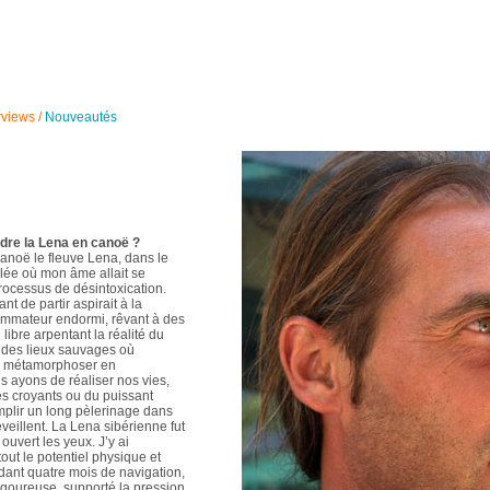
rviews
/
Nouveautés
dre la Lena en canoë ?
canoë le fleuve Lena, dans le
lée où mon âme allait se
rocessus de désintoxication.
ant de partir aspirait à la
nsommateur endormi, rêvant à des
libre arpentant la réalité du
 des lieux sauvages où
 se métamorphoser en
 ayons de réaliser nos vies,
es croyants ou du puissant
mplir un long pèlerinage dans
éveillent. La Lena sibérienne fut
ouvert les yeux. J’y ai
out le potentiel physique et
dant quatre mois de navigation,
vigoureuse, supporté la pression