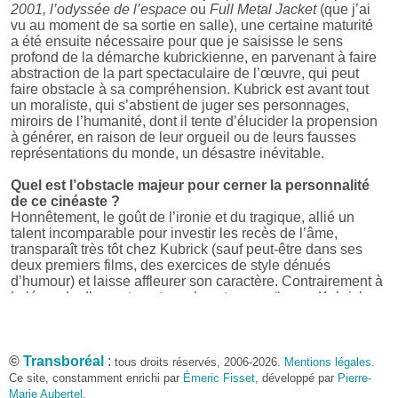
2001, l’odyssée de l’espace
ou
Full Metal Jacket
(que j’ai
vu au moment de sa sortie en salle), une certaine maturité
a été ensuite nécessaire pour que je saisisse le sens
profond de la démarche kubrickienne, en parvenant à faire
abstraction de la part spectaculaire de l’œuvre, qui peut
faire obstacle à sa compréhension. Kubrick est avant tout
un moraliste, qui s’abstient de juger ses personnages,
miroirs de l’humanité, dont il tente d’élucider la propension
à générer, en raison de leur orgueil ou de leurs fausses
représentations du monde, un désastre inévitable.
Quel est l’obstacle majeur pour cerner la personnalité
de ce cinéaste ?
Honnêtement, le goût de l’ironie et du tragique, allié un
talent incomparable pour investir les recès de l’âme,
transparaît très tôt chez Kubrick (sauf peut-être dans ses
deux premiers films, des exercices de style dénués
d’humour) et laisse affleurer son caractère. Contrairement à
la légende d’un autocrate reclus et paranoïaque, Kubrick
était un artiste aux centres d’intérêt illimités et à la curiosité
inlassable, fustigeant le cynisme dont le taxaient quelques
critiques mal avisés. Les multiples monographies, archives
©
dévoilées et autres travaux parus après sa mort ont
Transboréal
:
tous droits réservés, 2006-2026.
Mentions légales
.
confirmé les intuitions premières à propos du cinéaste : un
Ce site, constamment enrichi par
Émeric Fisset
, développé par
Pierre-
dévouement absolu à la création, une intelligence critique
Marie Aubertel
,