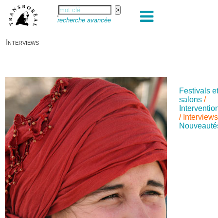
recherche avancée
Interviews
Festivals e
salons
/
Interventio
/
Interview
Nouveauté