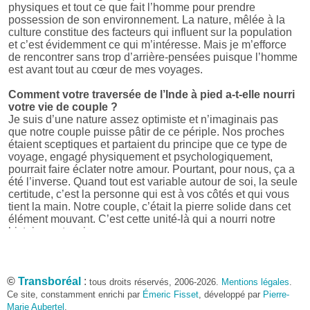
physiques et tout ce que fait l’homme pour prendre
possession de son environnement. La nature, mêlée à la
culture constitue des facteurs qui influent sur la population
et c’est évidemment ce qui m’intéresse. Mais je m’efforce
de rencontrer sans trop d’arrière-pensées puisque l’homme
est avant tout au cœur de mes voyages.
Comment votre traversée de l’Inde à pied a-t-elle nourri
votre vie de couple ?
Je suis d’une nature assez optimiste et n’imaginais pas
que notre couple puisse pâtir de ce périple. Nos proches
étaient sceptiques et partaient du principe que ce type de
voyage, engagé physiquement et psychologiquement,
pourrait faire éclater notre amour. Pourtant, pour nous, ça a
été l’inverse. Quand tout est variable autour de soi, la seule
certitude, c’est la personne qui est à vos côtés et qui vous
tient la main. Notre couple, c’était la pierre solide dans cet
élément mouvant. C’est cette unité-là qui a nourri notre
histoire, notre vie.
Votre passion pour l’Inde est tenace, comment
l’entretenez-vous ?
©
Depuis que je suis rentrée de voyage, je n’ai lu, écouté et
Transboréal
:
tous droits réservés, 2006-2026.
Mentions légales
.
regardé que des choses concernant l’Inde. Éric et moi
Ce site, constamment enrichi par
Émeric Fisset
, développé par
Pierre-
avons ressenti un besoin tenace de nous plonger dans
Marie Aubertel
,