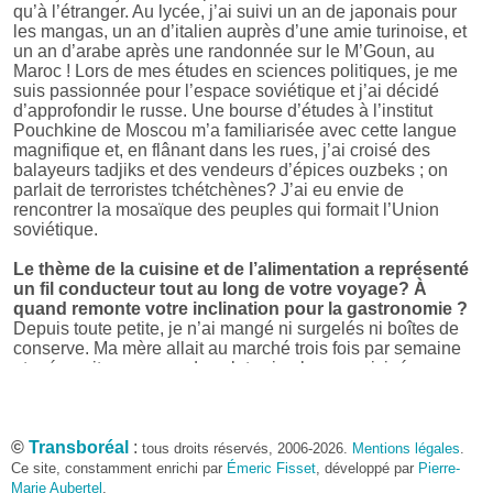
qu’à l’étranger. Au lycée, j’ai suivi un an de japonais pour
les mangas, un an d’italien auprès d’une amie turinoise, et
un an d’arabe après une randonnée sur le M’Goun, au
Maroc ! Lors de mes études en sciences politiques, je me
suis passionnée pour l’espace soviétique et j’ai décidé
d’approfondir le russe. Une bourse d’études à l’institut
Pouchkine de Moscou m’a familiarisée avec cette langue
magnifique et, en flânant dans les rues, j’ai croisé des
balayeurs tadjiks et des vendeurs d’épices ouzbeks ; on
parlait de terroristes tchétchènes? J’ai eu envie de
rencontrer la mosaïque des peuples qui formait l’Union
soviétique.
Le thème de la cuisine et de l’alimentation a représenté
un fil conducteur tout au long de votre voyage? À
quand remonte votre inclination pour la gastronomie ?
Depuis toute petite, je n’ai mangé ni surgelés ni boîtes de
conserve. Ma mère allait au marché trois fois par semaine
et préparait pour nous des plats simples ou cuisinés :
tomates et mozzarella en été, blanquette de veau à
l’automne, risotto milanais ou endives gratinées en hiver,
asperges dans une sauce à l’œuf au printemps? Le week-
©
end, j’allais chez ma grand-mère avec qui je préparais les
Transboréal
:
tous droits réservés, 2006-2026.
Mentions légales
.
frites, levais les crêpes dentelles et faisais mijoter les
Ce site, constamment enrichi par
Émeric Fisset
, développé par
Pierre-
caramels mous. Lorsque je me suis décidée à partir seule,
Marie Aubertel
,