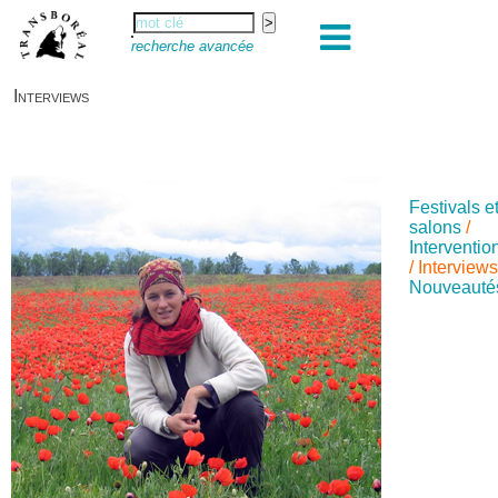
recherche avancée
Interviews
Festivals e
salons
/
Interventio
/
Interview
Nouveauté