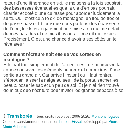
retour d’une itinérance en ski, je me sens à la fois soustrait
des bassesses éventuelles que la vie d’en bas pourrait
charrier et doté d’une cuirasse pour aborder lucidement la
suite. Oui, c’est cela le ski de montagne, un lieu de troc et
de passe-passe. Et, puisque nous parlons des épaisseurs
de l’être, le ski est également une mise à nu qui me défait
de mes parades et de mes illusions : il me dit qui je suis.
Précisément. C’est une chance d’avoir à ses côtés un tel
révélateur.
Comment l’écriture naît-elle de vos sorties en
montagne ?
Elle naît tout simplement de l’ardent désir de poursuivre la
connexion avec les éléments heureux et nourriciers d’une
sortie au grand air. Car arrive l’instant où il faut rentrer,
s’ébrouer, laisser la neige au seuil de la porte, sécher les
peaux, poser le sac et un peu de soi. Et je n’ai rien trouvé
de mieux que l’écriture pour inviter les grands espaces à se
joindre à moi, à la maison, et ainsi poursuivre nos
échanges. Écrire, c’est s’offrir le luxe de revivre. De
surcroît, dans sa générosité, l’écriture est aussi le plus
élégant des prétextes pour reprendre la poudre
©
d’escampette. Ce besoin, plus on le satisfait, plus il se
Transboréal
:
tous droits réservés, 2006-2026.
Mentions légales
.
développe. Alors s’installe ce balancier qui emplit une vie.
Ce site, constamment enrichi par
Émeric Fisset
, développé par
Pierre-
Marie Aubertel
,