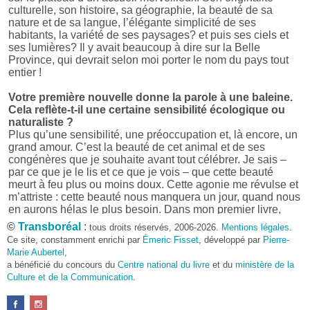
culturelle, son histoire, sa géographie, la beauté de sa
nature et de sa langue, l’élégante simplicité de ses
habitants, la variété de ses paysages? et puis ses ciels et
ses lumières? Il y avait beaucoup à dire sur la Belle
Province, qui devrait selon moi porter le nom du pays tout
entier !
Votre première nouvelle donne la parole à une baleine.
Cela reflète-t-il une certaine sensibilité écologique ou
naturaliste ?
Plus qu’une sensibilité, une préoccupation et, là encore, un
grand amour. C’est la beauté de cet animal et de ses
congénères que je souhaite avant tout célébrer. Je sais –
par ce que je le lis et ce que je vois – que cette beauté
meurt à feu plus ou moins doux. Cette agonie me révulse et
m’attriste : cette beauté nous manquera un jour, quand nous
en aurons hélas le plus besoin. Dans mon premier livre,
j’avais pris goût à me mettre dans la peau d’une bête. Outre
©
Transboréal
:
tous droits réservés, 2006-2026.
Mentions légales
.
l’intérêt de l’exercice littéraire, il me semble que cela peut
Ce site, constamment enrichi par
Émeric Fisset
, développé par
Pierre-
être un bon moyen pour transmettre certains messages.
Marie Aubertel
,
a bénéficié du concours du
Centre national du livre
et du
ministère de la
Pourquoi avoir choisi le format des nouvelles plutôt
Culture et de la Communication
.
qu’un autre ?
D’abord parce que j’aime (décidément!) en lire !
Maupassant, Buzzati, Coloane ou Steinbeck m’ont