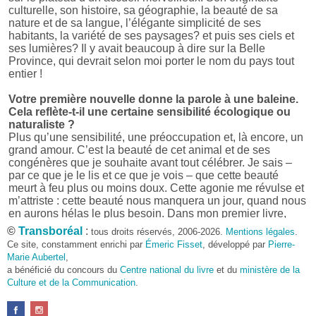
culturelle, son histoire, sa géographie, la beauté de sa
nature et de sa langue, l’élégante simplicité de ses
habitants, la variété de ses paysages? et puis ses ciels et
ses lumières? Il y avait beaucoup à dire sur la Belle
Province, qui devrait selon moi porter le nom du pays tout
entier !
Votre première nouvelle donne la parole à une baleine.
Cela reflète-t-il une certaine sensibilité écologique ou
naturaliste ?
Plus qu’une sensibilité, une préoccupation et, là encore, un
grand amour. C’est la beauté de cet animal et de ses
congénères que je souhaite avant tout célébrer. Je sais –
par ce que je le lis et ce que je vois – que cette beauté
meurt à feu plus ou moins doux. Cette agonie me révulse et
m’attriste : cette beauté nous manquera un jour, quand nous
en aurons hélas le plus besoin. Dans mon premier livre,
j’avais pris goût à me mettre dans la peau d’une bête. Outre
©
Transboréal
:
tous droits réservés, 2006-2026.
Mentions légales
.
l’intérêt de l’exercice littéraire, il me semble que cela peut
Ce site, constamment enrichi par
Émeric Fisset
, développé par
Pierre-
être un bon moyen pour transmettre certains messages.
Marie Aubertel
,
a bénéficié du concours du
Centre national du livre
et du
ministère de la
Pourquoi avoir choisi le format des nouvelles plutôt
Culture et de la Communication
.
qu’un autre ?
D’abord parce que j’aime (décidément!) en lire !
Maupassant, Buzzati, Coloane ou Steinbeck m’ont